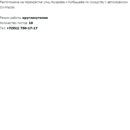
Расположена на перекрёстке улиц Косарева и Куйбышева по соседству с автосервисом
Oil-Master.
Режим работы:
круглосуточно
Количество постов:
10
Тел.
+7(351) 750-17-17